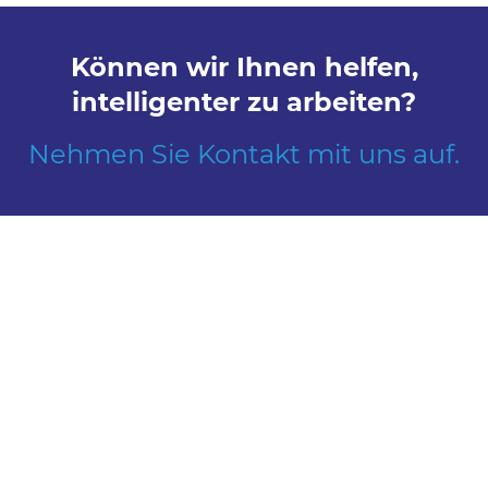
Können wir Ihnen helfen,
intelligenter zu arbeiten?
Nehmen Sie Kontakt mit uns auf.
Erkunden
Treffen Sie uns
Produkte
Kontakt
Globale Reichweite
Informieren
Bei uns arbeiten
Über uns
Karriere
Unsere Geschichte
Stellenangebote