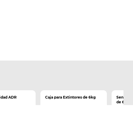
ridad ADR
Caja para Extintores de 6kg
Sencillo 
de 6kg