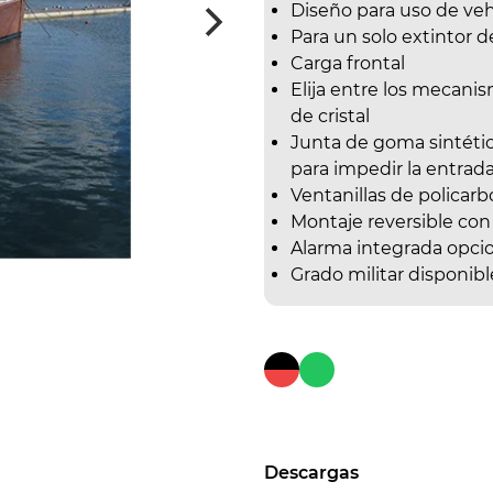
Diseño para uso de veh
Para un solo extintor 
Carga frontal
Elija entre los mecani
de cristal
Junta de goma sintétic
para impedir la entrad
Ventanillas de policarb
Montaje reversible con
Alarma integrada opci
Grado militar disponib
Descargas