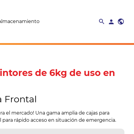
search
public
search
person
close
Almacenamiento
tintores de 6kg de uso en
a Frontal
dera el mercado! Una gama amplia de cajas para
al para rápido acceso en situación de emergencia.