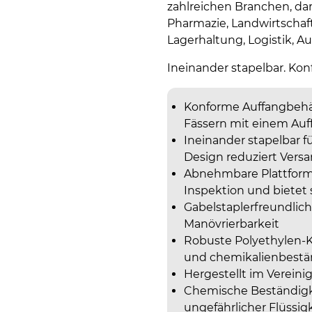
zahlreichen Branchen, da
Pharmazie, Landwirtschaf
Lagerhaltung, Logistik, 
Ineinander stapelbar. Konf
Konforme Auffangbehält
Fässern mit einem Auf
Ineinander stapelbar f
Design reduziert Vers
Abnehmbare Plattform:
Inspektion und bietet
Gabelstaplerfreundlich
Manövrierbarkeit
Robuste Polyethylen-Ko
und chemikalienbestän
Hergestellt im Vereini
Chemische Beständigke
ungefährlicher Flüssig