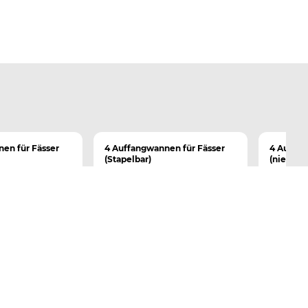
en für Fässer
4 Auffangwannen für Fässer
4 Auffan
(Stapelbar)
(niedrige