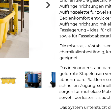
Erfüllen Sie die gesetzli
Auffangeinrichtungen mit
Auffangpalette für zwei Fä
Bedienkomfort entwickelt
Auffangeinrichtung mit ei
Fasslagerung – ideal für 
sowie für Fassabgabestat
Die robuste, UV-stabilisie
chemikalienbeständig, ko
geeignet.
Das ineinander stapelbare
geformte Stapelnasen ver
abnehmbare Plattform sor
schnellen Zugang, schnel
sorgen für mühelose Mobil
sowohl bei festen als auch
Das System unterstützt 