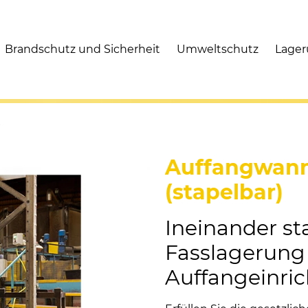
Brandschutz und Sicherheit
Umweltschutz
Lage
r
Auffangwanne
(stapelbar)
Ineinander st
Fasslagerung 
Auffangeinri