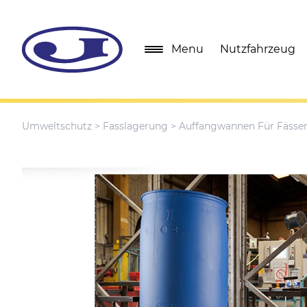
Menu
Nutzfahrzeug
Umweltschutz
>
Fasslagerung
> Auffangwannen Für Fässe