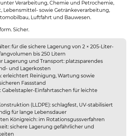
runter Verarbeitung, Chemie und Petrochemie,
t, Lebensmittel- sowie Getränkeverarbeitung,
Automobilbau, Luftfahrt und Bauwesen.
orm. Sicher.
er: für die sichere Lagerung von 2 × 205-Liter-
fangvolumen bis 250 Litern
ür Lagerung und Transport: platzsparendes
and- und Lagerkosten
 erleichtert Reinigung, Wartung sowie
 sicheren Fassstand
: Gabelstapler-Einfahrtaschen für leichte
nstruktion (LLDPE): schlagfest, UV-stabilisiert
dig für lange Lebensdauer
gten Königreich: im Rotationsgussverfahren
it: sichere Lagerung gefährlicher und
keiten