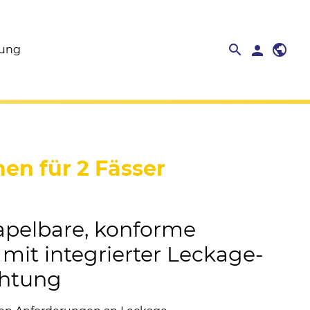
search
public
search
person
close
rung
n für 2 Fässer
apelbare, konforme
mit integrierter Leckage-
chtung