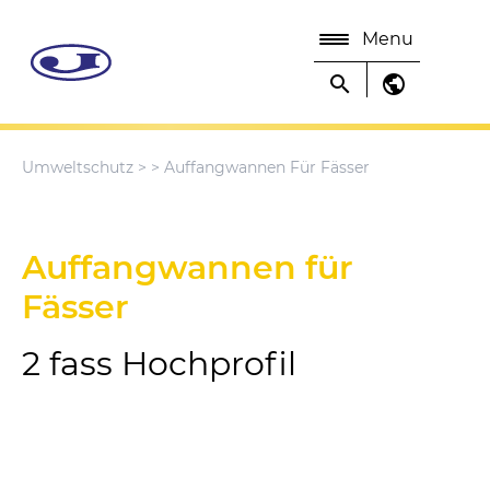
Menu
search
public
Umweltschutz
>
> Auffangwannen Für Fässer
Auffangwannen für
Fässer
2 fass Hochprofil