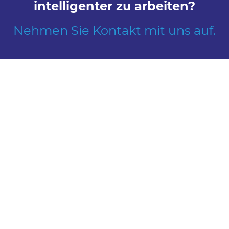
intelligenter zu arbeiten?
Nehmen Sie Kontakt mit uns auf.
Erkunden
Treffen Sie uns
Produkte
Kontakt
Globale Reichweite
Informieren
Bei uns arbeiten
Über uns
Karriere
Unsere Geschichte
Stellenangebote