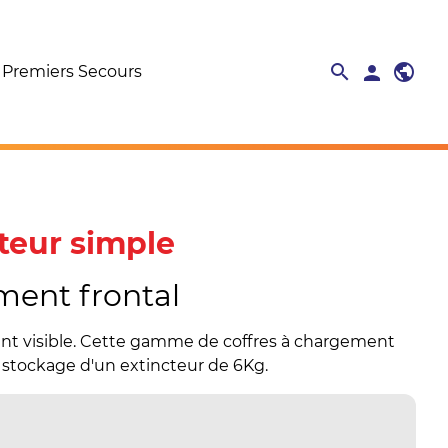
search
public
search
person
close
Premiers Secours
teur simple
ment frontal
ent visible. Cette gamme de coffres à chargement
e stockage d'un extincteur de 6Kg.