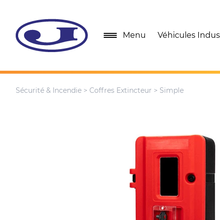
Menu
Véhicules Indust
Sécurité & Incendie
>
Coffres Extincteur
> Simple