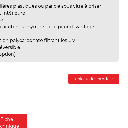
ères plastiques ou par clé sous vitre à briser
t intérieure
le
n caoutchouc synthétique pour davantage
 en polycarbonate filtrant les UV
éversible
option)
Tableau des produits
Fiche
echnique