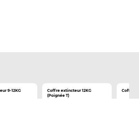
teur 9-12KG
Coffre extincteur 12KG
Coffre e
(Poignée T)