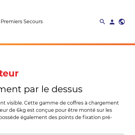
search
public
search
person
close
Premiers Secours
teur
ment par le dessus
ent visible. Cette gamme de coffres à chargement
teur de 6kg est conçue pour être monté sur les
e possède également des points de fixation pré-