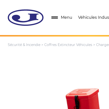
Menu
Véhicules Indust
Sécurité & Incendie
>
Coffres Extincteur Véhicules
> Charge