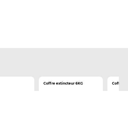
Coffre extincteur 6KG
Coffre e