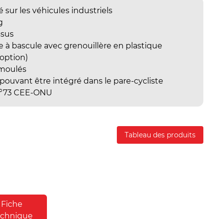
sur les véhicules industriels
g
ssus
à bascule avec grenouillère en plastique
 option)
-moulés
uvant être intégré dans le pare-cycliste
 n°73 CEE-ONU
Tableau des produits
Fiche
echnique