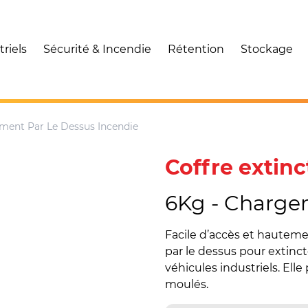
riels
Sécurité & Incendie
Rétention
Stockage
ment Par Le Dessus Incendie
Coffre extinc
6Kg - Charge
Facile d’accès et hautem
par le dessus pour extinc
véhicules industriels. Ell
moulés.