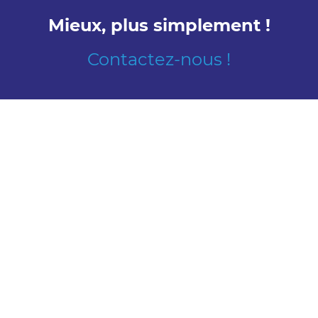
Mieux, plus simplement !
Contactez-nous !
Découvrir
Nous rencontrer
Conception
Contacts
Jonesco à
l’international
Nous connaître
Ressources humaines
A propos de nous
Travailler chez
Notre histoire
Jonesco
Postes disponibles