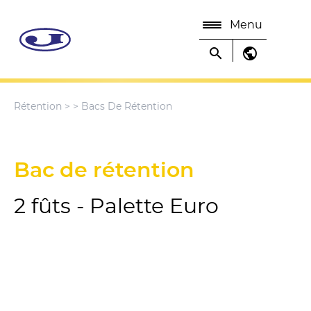
Menu
search
public
Rétention
>
> Bacs De Rétention
Bac de rétention
2 fûts - Palette Euro