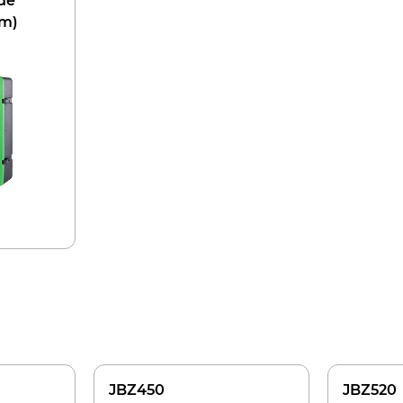
 de
mm)
JBZ450
JBZ520