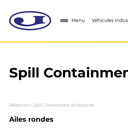
Menu
Véhicules Indust
Spill Containme
Rétention
> Spill Containment Accessories
Ailes rondes