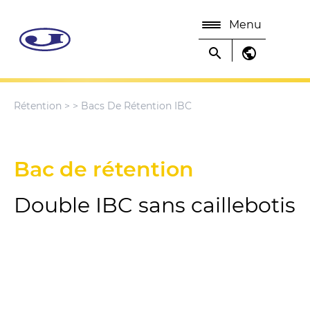
Menu
search
public
Rétention
>
> Bacs De Rétention IBC
Bac de rétention
Double IBC sans caillebotis