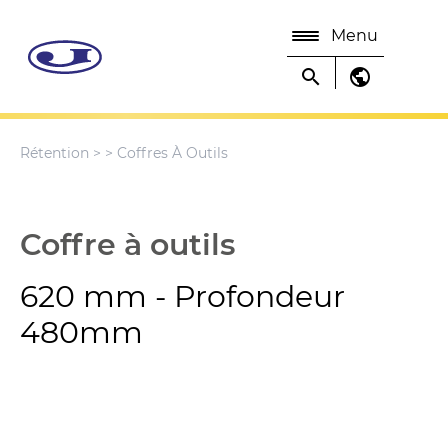
Menu
search
public
Rétention
>
> Coffres À Outils
Coffre à outils
620 mm - Profondeur
480mm