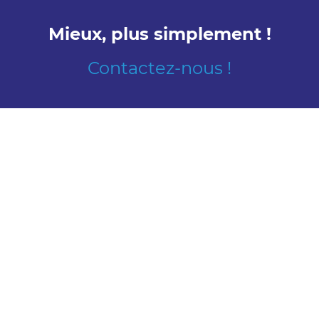
Mieux, plus simplement !
Contactez-nous !
Découvrir
Nous rencontrer
Conception
Contacts
Jonesco à
l’international
Nous connaître
Ressources humaines
A propos de nous
Travailler chez
Notre histoire
Jonesco
Postes disponibles