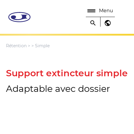
Menu
search
public
Rétention
>
> Simple
Support extincteur simple
Adaptable avec dossier